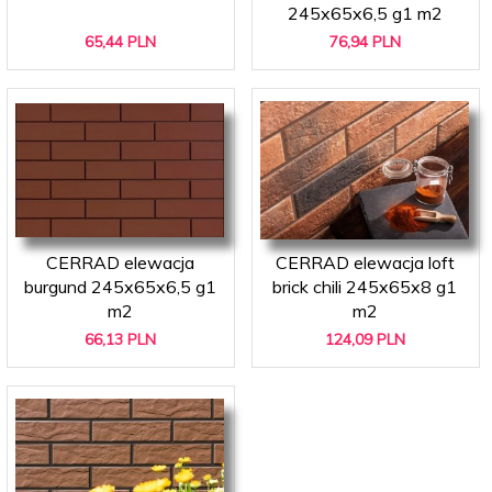
245x65x6,5 g1 m2
65,
44
PLN
76,
94
PLN
CERRAD elewacja
CERRAD elewacja loft
burgund 245x65x6,5 g1
brick chili 245x65x8 g1
m2
m2
66,
13
PLN
124,
09
PLN