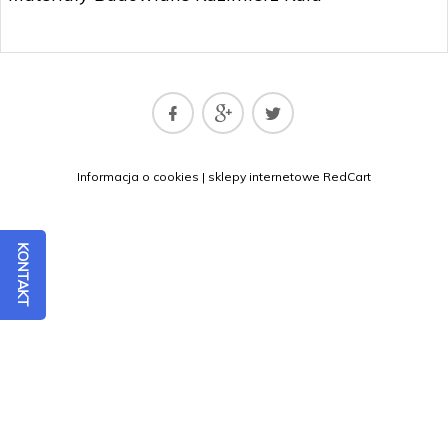
matbud@matbud.pl
Informacja o cookies
|
sklepy internetowe
RedCart
KONTAKT