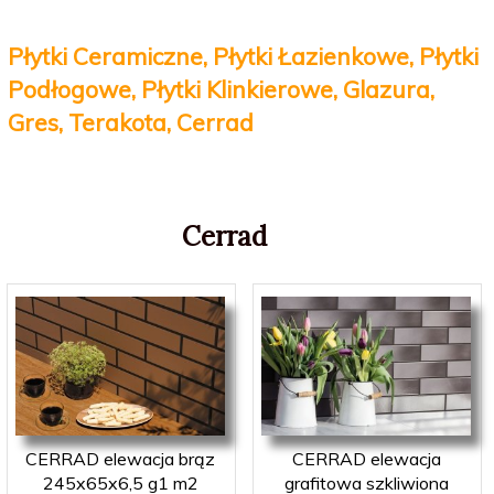
Płytki Ceramiczne, Płytki Łazienkowe, Płytki
Podłogowe,
Płytki Klinkierowe,
Glazura,
Gres, Terakota,
Cerrad
Cerrad
CERRAD elewacja brąz
CERRAD elewacja
245x65x6,5 g1 m2
grafitowa szkliwiona