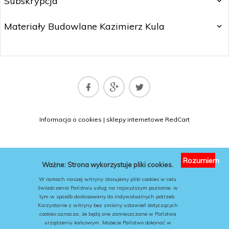
Subskrypcja
Materiały Budowlane Kazimierz Kula
matbud@matbud.pl
Informacja o cookies
|
sklepy internetowe
RedCart
KONTAKT
Rozumiem
Ważne: Strona wykorzystuje pliki cookies.
W ramach naszej witryny stosujemy pliki cookies w celu
świadczenia Państwu usług na najwyższym poziomie, w
tym w sposób dostosowany do indywidualnych potrzeb.
Korzystanie z witryny bez zmiany ustawień dotyczących
cookies oznacza, że będą one zamieszczane w Państwa
urządzeniu końcowym. Możecie Państwo dokonać w