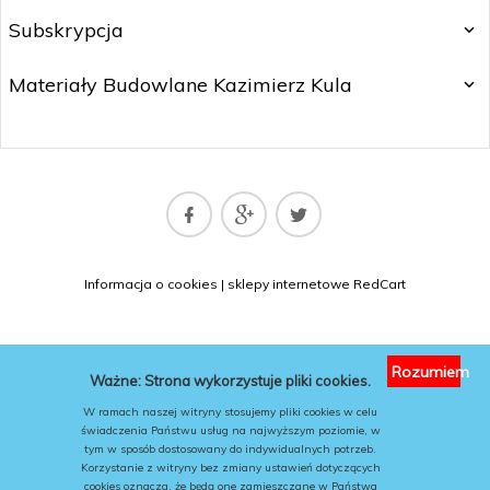
Subskrypcja
Materiały Budowlane Kazimierz Kula
matbud@matbud.pl
Informacja o cookies
|
sklepy internetowe
RedCart
KONTAKT
Rozumiem
Ważne: Strona wykorzystuje pliki cookies.
W ramach naszej witryny stosujemy pliki cookies w celu
świadczenia Państwu usług na najwyższym poziomie, w
tym w sposób dostosowany do indywidualnych potrzeb.
Korzystanie z witryny bez zmiany ustawień dotyczących
cookies oznacza, że będą one zamieszczane w Państwa