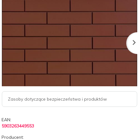
Zasoby dotyczące bezpieczeństwa i produktów
EAN:
5903263449553
Producent: