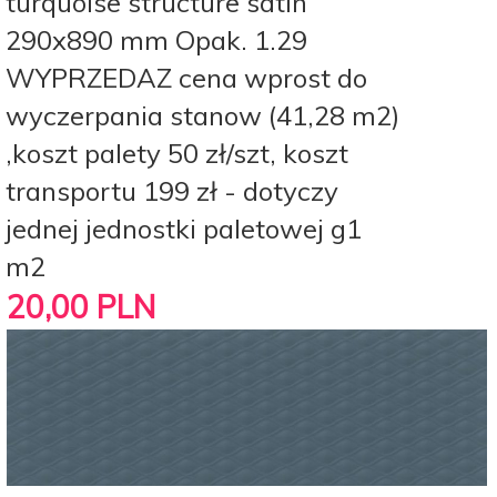
turquoise structure satin
290x890 mm Opak. 1.29
WYPRZEDAZ cena wprost do
wyczerpania stanow (41,28 m2)
,koszt palety 50 zł/szt, koszt
transportu 199 zł - dotyczy
jednej jednostki paletowej g1
m2
20,
00
PLN