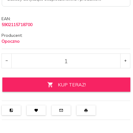
EAN:
5902115718700
Producent:
Opoczno
KUP TERAZ!