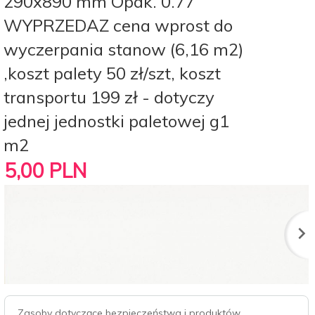
290x890 mm Opak. 0.77
WYPRZEDAZ cena wprost do
wyczerpania stanow (6,16 m2)
,koszt palety 50 zł/szt, koszt
transportu 199 zł - dotyczy
jednej jednostki paletowej g1
m2
5,
00
PLN
Zasoby dotyczące bezpieczeństwa i produktów