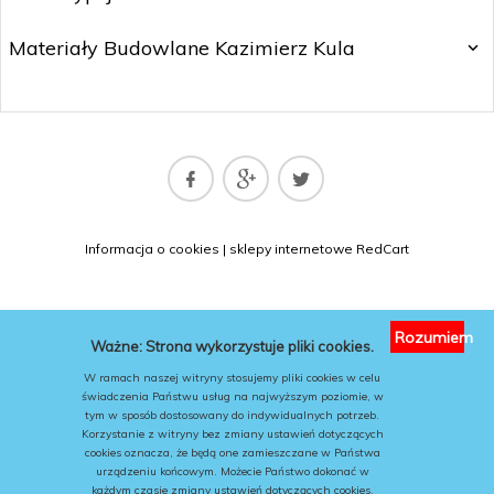
Materiały Budowlane Kazimierz Kula
matbud@matbud.pl
Informacja o cookies
|
sklepy internetowe
RedCart
KONTAKT
Rozumiem
Ważne: Strona wykorzystuje pliki cookies.
W ramach naszej witryny stosujemy pliki cookies w celu
świadczenia Państwu usług na najwyższym poziomie, w
tym w sposób dostosowany do indywidualnych potrzeb.
Korzystanie z witryny bez zmiany ustawień dotyczących
cookies oznacza, że będą one zamieszczane w Państwa
urządzeniu końcowym. Możecie Państwo dokonać w
każdym czasie zmiany ustawień dotyczących cookies.