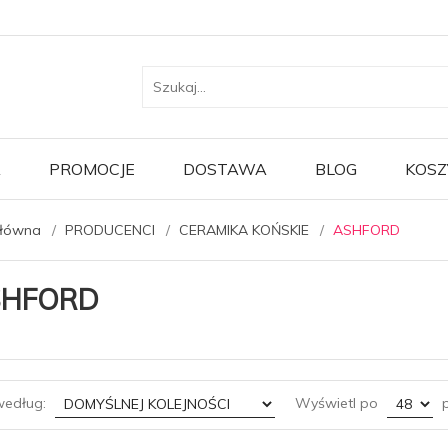
A
PROMOCJE
DOSTAWA
BLOG
KOSZ
główna
PRODUCENCI
CERAMIKA KOŃSKIE
ASHFORD
SHFORD
sort
pop
według:
Wyświetl po
p