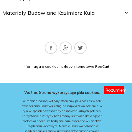
Materiały Budowlane Kazimierz Kula
matbud@matbud.pl
Informacja o cookies
|
sklepy internetowe
RedCart
KONTAKT
Rozumiem
Ważne: Strona wykorzystuje pliki cookies.
W ramach naszej witryny stosujemy pliki cookies w celu
świadczenia Państwu usług na najwyższym poziomie, w
tym w sposób dostosowany do indywidualnych potrzeb.
Korzystanie z witryny bez zmiany ustawień dotyczących
cookies oznacza, że będą one zamieszczane w Państwa
urządzeniu końcowym. Możecie Państwo dokonać w
każdym czasie zmiany ustawień dotyczących cookies.