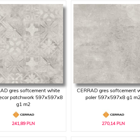
D gres softcement white
CERRAD gres softcement w
decor patchwork 597x597x8
poler 597x597x8 g1 m
g1 m2
241,
89
PLN
270,
14
PLN