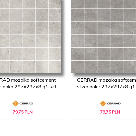
RAD mozaika softcement
CERRAD mozaika softcem
e poler 297x297x8 g1 szt
silver poler 297x297x8 g1
79,
75
PLN
79,
75
PLN