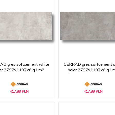
D gres softcement white
CERRAD gres softcement si
ler 2797x1197x6 g1 m2
poler 2797x1197x6 g1 
417,
89
PLN
417,
89
PLN