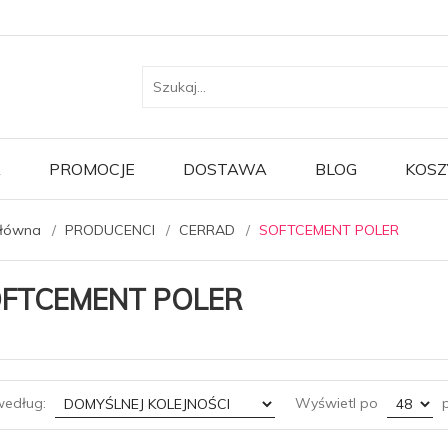
A
PROMOCJE
DOSTAWA
BLOG
KOSZ
główna
PRODUCENCI
CERRAD
SOFTCEMENT POLER
FTCEMENT POLER
sort
pop
według:
Wyświetl po
p