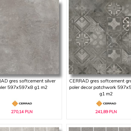
D gres softcement silver
CERRAD gres softcement gra
oler 597x597x8 g1 m2
poler decor patchwork 597x
g1 m2
270,
14
PLN
241,
89
PLN