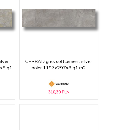
lver
CERRAD gres softcement silver
7x8 g1
poler 1197x297x8 g1 m2
310,
39
PLN