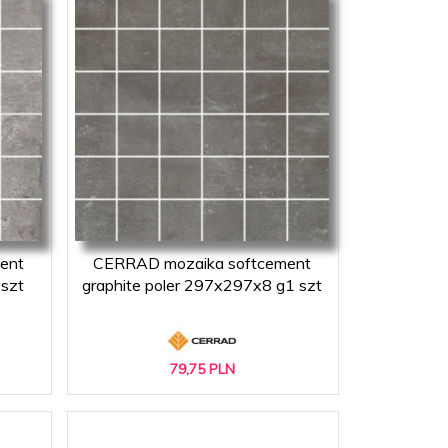
ent
CERRAD mozaika softcement
 szt
graphite poler 297x297x8 g1 szt
79,
75
PLN