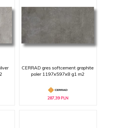
lver
CERRAD gres softcement graphite
2
poler 1197x597x8 g1 m2
287,
39
PLN