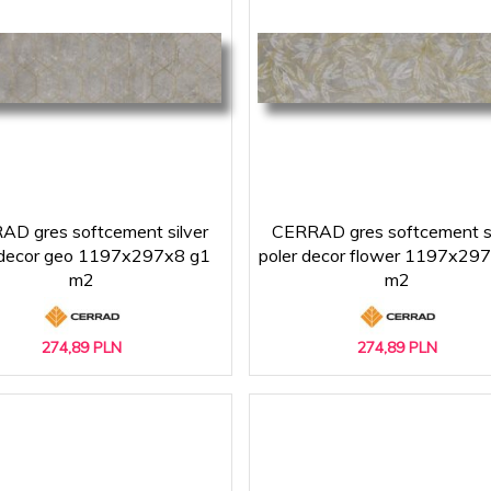
D gres softcement silver
CERRAD gres softcement si
 decor geo 1197x297x8 g1
poler decor flower 1197x29
m2
m2
274,
89
PLN
274,
89
PLN