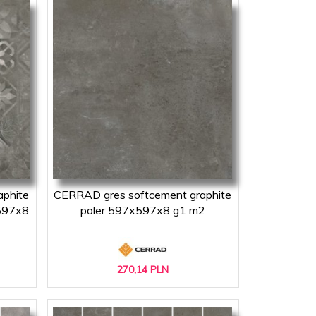
phite
CERRAD gres softcement graphite
597x8
poler 597x597x8 g1 m2
270,
14
PLN