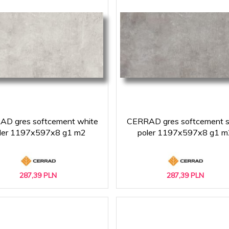
D gres softcement white
CERRAD gres softcement si
ler 1197x597x8 g1 m2
poler 1197x597x8 g1 m
287,
39
PLN
287,
39
PLN