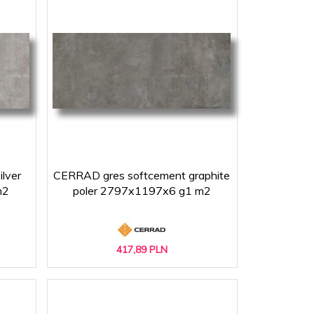
lver
CERRAD gres softcement graphite
m2
poler 2797x1197x6 g1 m2
417,
89
PLN