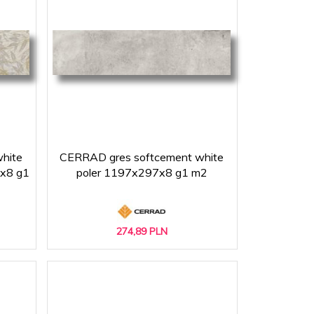
hite
CERRAD gres softcement white
7x8 g1
poler 1197x297x8 g1 m2
274,
89
PLN