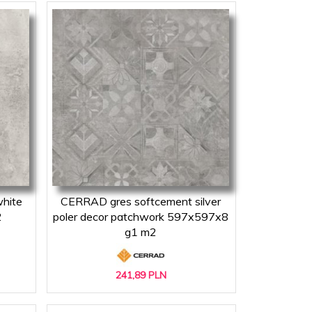
hite
CERRAD gres softcement silver
2
poler decor patchwork 597x597x8
g1 m2
241,
89
PLN