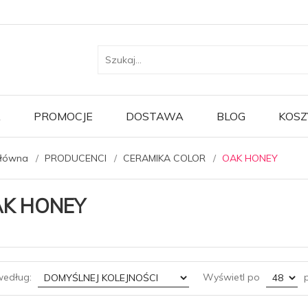
A
PROMOCJE
DOSTAWA
BLOG
KOSZ
główna
PRODUCENCI
CERAMIKA COLOR
OAK HONEY
K HONEY
sort
pop
według:
Wyświetl po
p