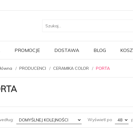
A
PROMOCJE
DOSTAWA
BLOG
KOSZ
główna
PRODUCENCI
CERAMIKA COLOR
PORTA
RTA
sort
pop
według:
Wyświetl po
p