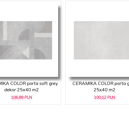
KA COLOR porta soft grey
CERAMIKA COLOR porta g
dekor 25x40 m2
25x40 m2
106,
89
PLN
100,
12
PLN